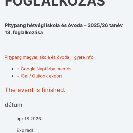
FOGLALKOZÁS
Pitypang hétvégi iskola és óvoda – 2025/26 tanév
13. foglalkozása
Pitypang magyar iskola és óvoda – gyere.info
+ Google Naptárba mentés
+ iCal / Outlook export
The event is finished.
dátum
ápr 18 2026
Expired!