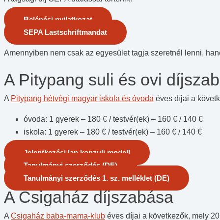
Belépési nyilatkozat
SEPA Lastschriftmandat
Amennyiben nem csak az egyesület tagja szeretnél lenni, hane
A Pitypang suli és ovi díjsza
A
Pitypang hétvégi magyar iskola és óvoda
éves díjai a követ
óvoda: 1 gyerek – 180 € / testvér(ek) – 160 € / 140 €
iskola: 1 gyerek – 180 € / testvér(ek) – 160 € / 140 €
Jelentkezési lap konzuli modell
Tanulmányi szerződés (DE)
Tanulmányi szerződés 1. sz. melléklet (DE)
A Csigaház díjszabása
A
Csigaház baba-mama-klub
éves díjai a következők, mely 20