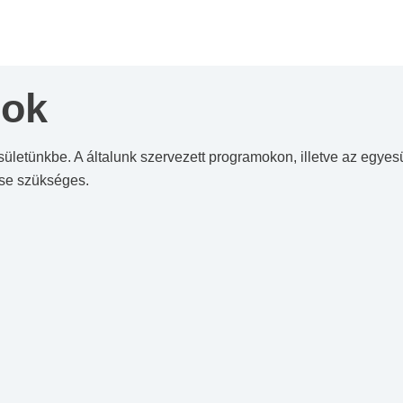
mok
ületünkbe. A általunk szervezett programokon, illetve az egyesü
ése szükséges.