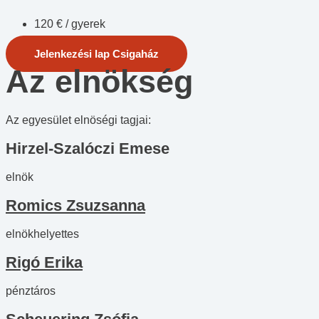
120 € / gyerek
Jelenkezési lap Csigaház
Az elnökség
Az egyesület elnöségi tagjai:
Hirzel-Szalóczi Emese​​
elnök
Romics Zsuzsanna
elnökhelyettes
Rigó Erika
pénztáros