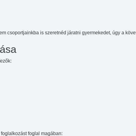
m csoportjainkba is szeretnéd járatni gyermekedet, úgy a köve
bása
kezők:
 foglalkozást foglal magában: