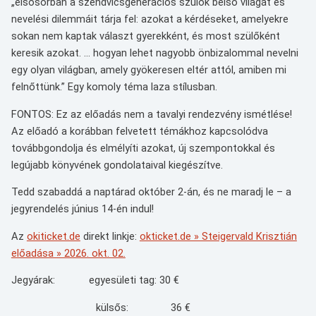
„elsősorban a szendvicsgenerációs szülők belső világát és
nevelési dilemmáit tárja fel: azokat a kérdéseket, amelyekre
sokan nem kaptak választ gyerekként, és most szülőként
keresik azokat. … hogyan lehet nagyobb önbizalommal nevelni
egy olyan világban, amely gyökeresen eltér attól, amiben mi
felnőttünk.” Egy komoly téma laza stílusban.
FONTOS: Ez az előadás nem a tavalyi rendezvény ismétlése!
Az előadó a korábban felvetett témákhoz kapcsolódva
továbbgondolja és elmélyíti azokat, új szempontokkal és
legújabb könyvének gondolataival kiegészítve.
Tedd szabaddá a naptárad október 2-án, és ne maradj le – a
jegyrendelés június 14-én indul!
Az
okiticket.de
direkt linkje:
okticket.de » Steigervald Krisztián
előadása » 2026. okt. 02.
Jegyárak: egyesületi tag: 30 €
külsős: 36 €