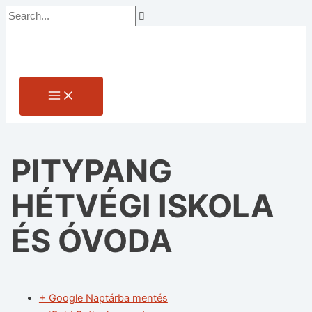
Main
Skip
Search...
Main
Name*
Email*
Website
Menu
to
Menu
content
PITYPANG
HÉTVÉGI ISKOLA
ÉS ÓVODA
+ Google Naptárba mentés