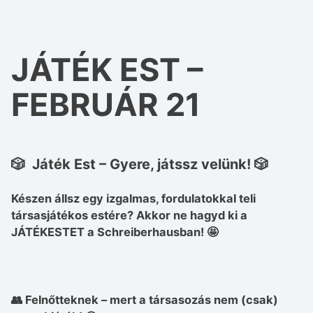
JÁTÉK EST –
FEBRUÁR 21
🎲
Játék Est – Gyere, játssz velünk!
🎲
Készen állsz egy izgalmas, fordulatokkal teli
társasjátékos estére? Akkor ne hagyd ki a
JÁTÉKESTET
a Schreiberhausban! 🤩
👥
Felnőtteknek
– mert a társasozás nem (csak)