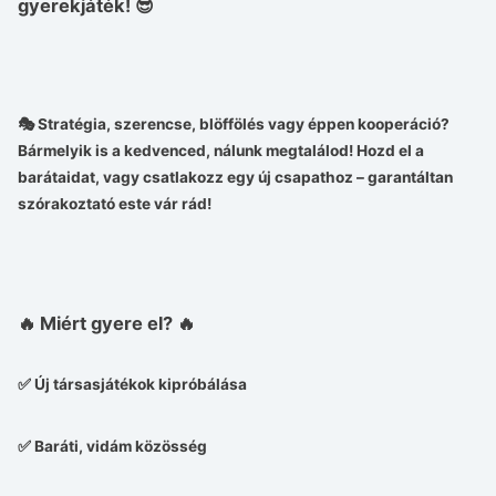
gyerekjáték! 😎
🎭 Stratégia, szerencse, blöffölés vagy éppen kooperáció?
Bármelyik is a kedvenced, nálunk megtalálod! Hozd el a
barátaidat, vagy csatlakozz egy új csapathoz – garantáltan
szórakoztató este vár rád!
🔥
Miért gyere el?
🔥
✅ Új társasjátékok kipróbálása
✅ Baráti, vidám közösség