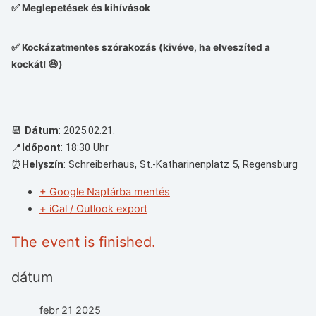
✅ Meglepetések és kihívások
✅ Kockázatmentes szórakozás (kivéve, ha elveszíted a
kockát! 😆)
📆
Dátum
: 2025.02.21.
📍
Időpont
: 18:30 Uhr
⏰
Helyszín
: Schreiberhaus, St.-Katharinenplatz 5, Regensburg
+ Google Naptárba mentés
+ iCal / Outlook export
The event is finished.
dátum
febr 21 2025