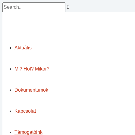
Skip
Search...
Main
Name*
Email*
Website
to
Menu
content
Aktuális
Mi? Hol? Mikor?
Dokumentumok
Kapcsolat
Támogatóink