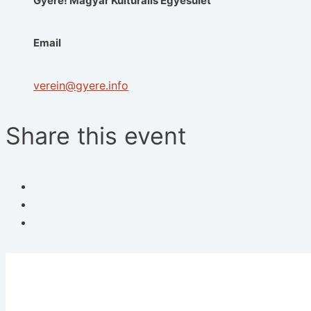
Gyere! Magyar Kulturális Egyesület
Email
verein@gyere.info
Share this event