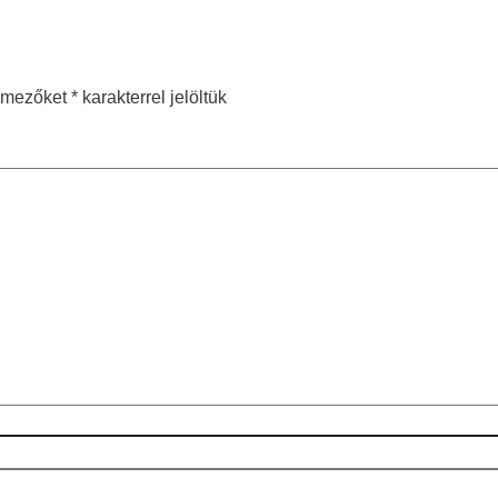
ő mezőket
*
karakterrel jelöltük