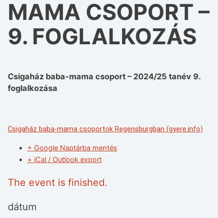
MAMA CSOPORT –
9. FOGLALKOZÁS
Csigaház baba-mama csoport – 2024/25 tanév 9.
foglalkozása
Csigaház baba-mama csoportok Regensburgban (gyere.info)
+ Google Naptárba mentés
+ iCal / Outlook export
The event is finished.
dátum