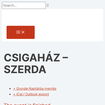
Main
Skip
Search...
Main
Name*
Email*
Website
Menu
to
Menu
content
CSIGAHÁZ –
SZERDA
+ Google Naptárba mentés
+ iCal / Outlook export