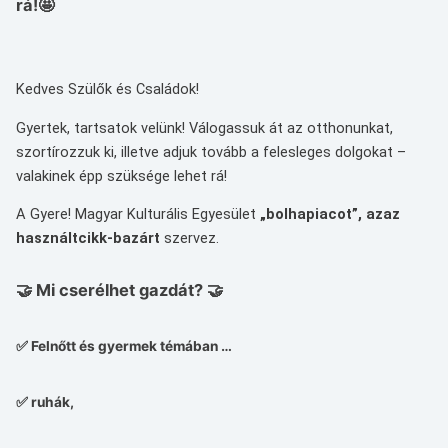
rá!🤩
Kedves Szülők és Családok!
Gyertek, tartsatok velünk! Válogassuk át az otthonunkat,
szortírozzuk ki, illetve adjuk tovább a felesleges dolgokat –
valakinek épp szüksége lehet rá!
A Gyere! Magyar Kulturális Egyesület
„bolhapiacot”, azaz
használtcikk-bazárt
szervez.
🤝
Mi cserélhet gazdát?
🤝
✅ Felnőtt és gyermek témában …
✅ ruhák,