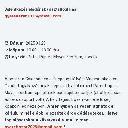
Jelentkezés eladónak / asztalfoglalás:
gyerebazar2025@gmail.com
📆
Dátum
: 2025.03.29.
📍
Időpont
: 10:00 – 13:00 óra
⏰
Helyszín
: Pater-Rupert-Mayer Zentrum, ebédlő
A bazárt a Csigaház és a Pitypang Hétvégi Magyar Iskola és
Óvoda foglalkozásainak ideje alatt, a jól ismert Pater-Rupert-
Mayer-Zentrum épületének ebédlőjében tartjuk (ahol korábban
az ovis csoport volt). A hely tágas, bőven van lehetőség
kipakolni és nézelődni.
Amennyiben szívesen adnátok el,
kérjük, minél előbb jelezzétek érdeklődéseteket, illetve
foglalásotokat a következő e-mail címen:
gyerebazar2025@gmail.com
!