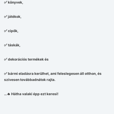
✅ könyvek,
✅ játékok,
✅ cipők,
✅ táskák,
✅ dekorációs termékek és
✅ bármi eladásra kerülhet, ami feleslegesen áll otthon, és
szívesen továbbadnátok rajta.
…🔥 Hátha valaki épp ezt keresi!